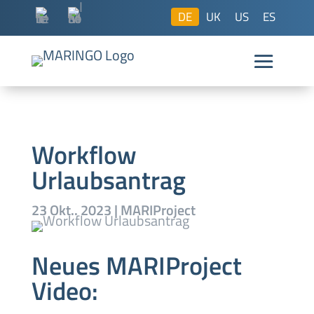
DE
UK
US
ES
Workflow
Urlaubsantrag
23 Okt.. 2023
|
MARIProject
Neues MARIProject
Video: