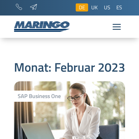
DE
UK
US
ES
Monat:
Februar 2023