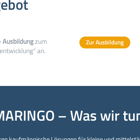
gebot
e
Ausbildung
zum
Zur Ausbildung
entwicklung“ an.
MARINGO – Was wir tun
ren kaufmännische Lösungen für kleine und mittelstä