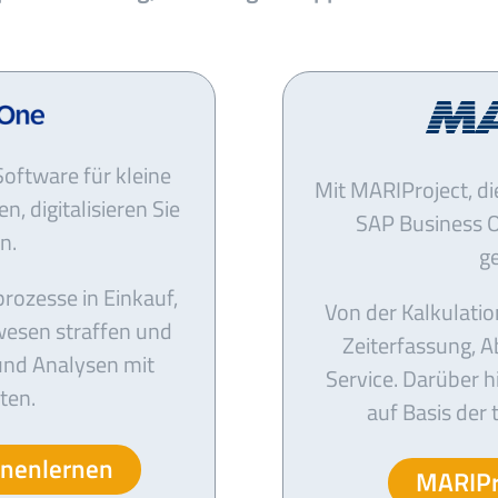
oftware für kleine
Mit MARIProject, d
, digitalisieren Sie
SAP Business O
n.
g
ozesse in Einkauf,
Von der Kalkulati
wesen straffen und
Zeiterfassung, A
und Analysen mit
Service. Darüber 
ten.
auf Basis der
nnenlernen
MARIPr