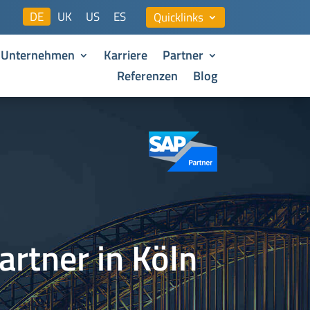
DE
UK
US
ES
Quicklinks
Unternehmen
Karriere
Partner
Referenzen
Blog
artner in Köln