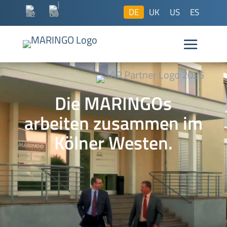
DE
UK
US
ES
Die MARINGOs
arbeiten zusammen im
Kölner Westen.