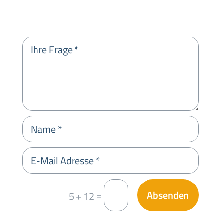
Absenden
=
5 + 12