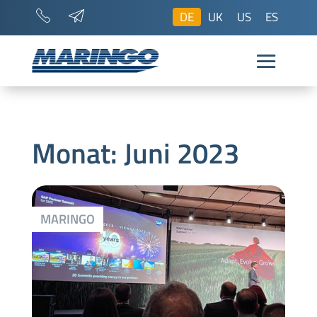
DE
UK
US
ES
Monat:
Juni 2023