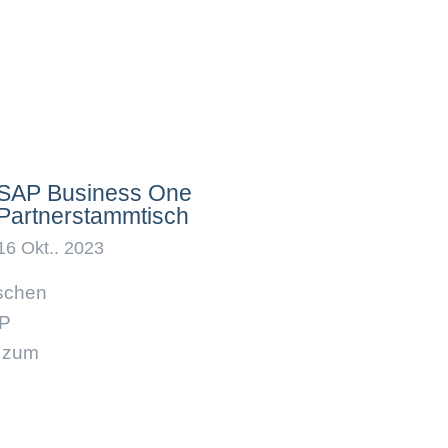
SAP Business One
Partnerstammtisch
ischen
AP
t zum