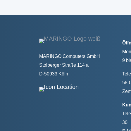
Öff
Mont
MARINGO Computers GmbH
9 bi
Stolberger Straße 114 a
D-50933 Köln
Tele
58-
Zent
Kun
Tele
30