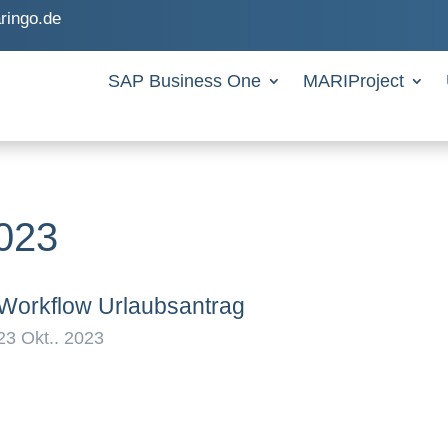
ringo.de
SAP Business One
MARIProject
023
Workflow Urlaubsantrag