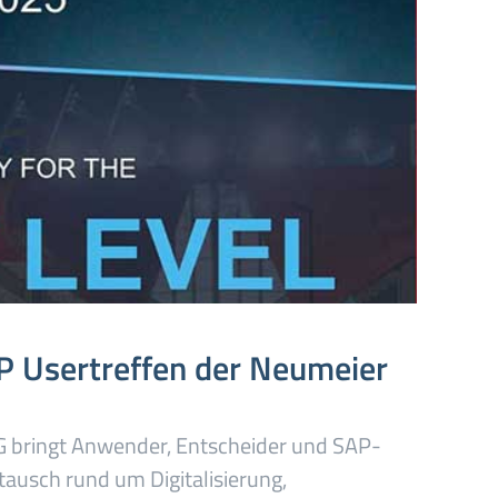
Usertreffen der Neumeier
G bringt Anwender, Entscheider und SAP-
stausch rund um Digitalisierung,