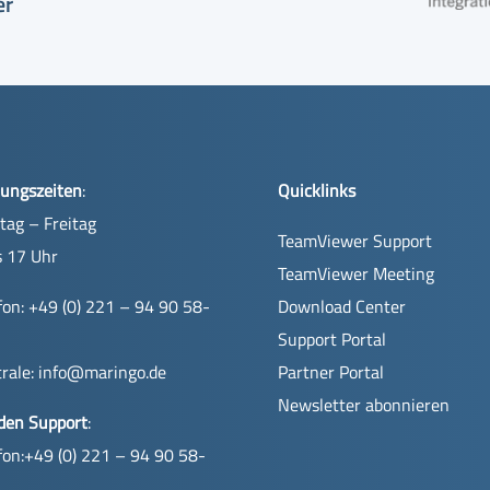
er
ungszeiten
:
Quicklinks
ag – Freitag
TeamViewer Support
s 17 Uhr
TeamViewer Meeting
fon: +49 (0) 221 – 94 90 58-
Download Center
Support Portal
rale:
info@maringo.de
Partner Portal
Newsletter abonnieren
den Support
:
fon:+49 (0) 221 – 94 90 58-