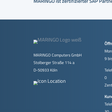
MARINGO ist zertifizierter SAP Partn
Öffn
Mont
MARINGO Computers GmbH
9 bi
Stolberger Straße 114 a
D-50933 Köln
Tele
0
Zent
Kun
Tele
30