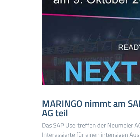
MARINGO nimmt am SAP 
AG teil
Das SAP Usertreffen der Neumeier A
Interessierte für einen intensiven Au