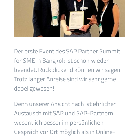
Der erste Event des SAP Partner Summit
for SME in Bangkok ist schon wieder
beendet. Rückblickend können wir sagen:
Trotz langer Anreise sind wir sehr gerne
dabei gewesen!
Denn unserer Ansicht nach ist ehrlicher
Austausch mit SAP und SAP-Partnern
wesentlich besser im persönlichen
Gespräch vor Ort möglich als in Online-