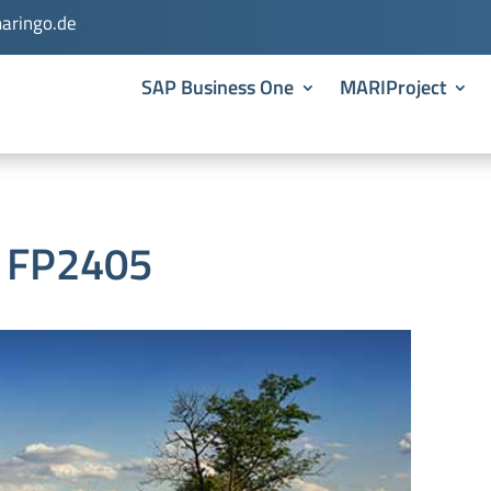
aringo.de
SAP Business One
MARIProject
e FP2405