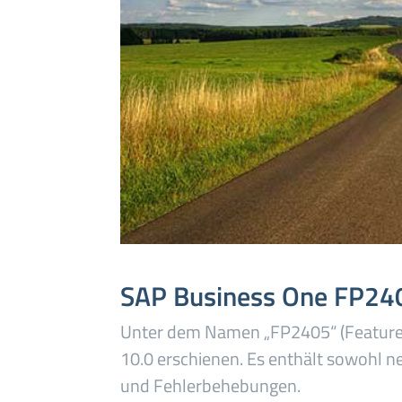
SAP Business One FP240
Unter dem Namen „FP2405“ (Feature 
10.0 erschienen. Es enthält sowohl n
und Fehlerbehebungen.