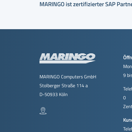
MARINGO ist zertifizierter SAP Partn
Öffn
Mont
9 bi
MARINGO Computers GmbH
Stolberger Straße 114 a
Tele
D-50933 Köln
0
Zent
Kun
Tele