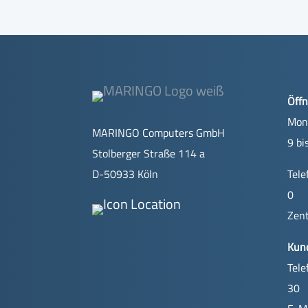
Öffn
Mont
MARINGO Computers GmbH
9 bi
Stolberger Straße 114 a
D-50933 Köln
Tele
0
Zent
Kun
Tele
30