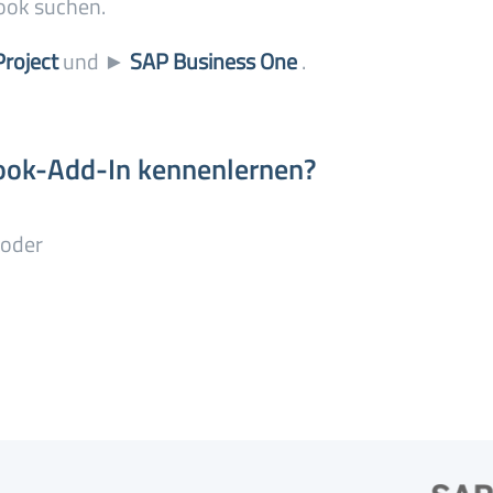
look suchen.
roject
und
►
SAP Business One
.
ook-Add-In kennenlernen?
oder