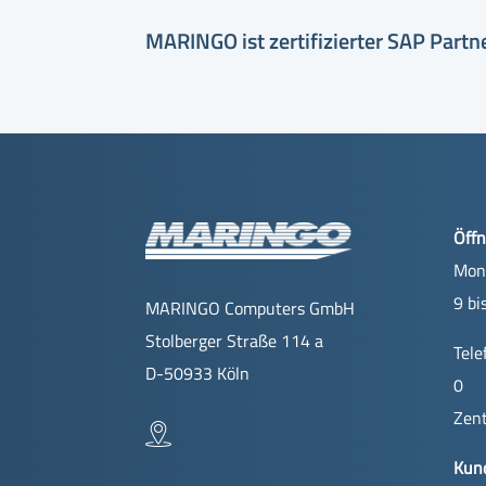
MARINGO ist zertifizierter SAP Partn
Öffn
Mont
9 bi
MARINGO Computers GmbH
Stolberger Straße 114 a
Tele
D-50933 Köln
0
Zent
Kun