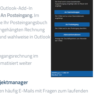
I-Outlook-Add-In
>
An Posteingang.
Im
ie Ihr Posteingangsbuch
r angehängten Rechnung
nd wahlweise in Outlook
Eingangsrechnung im
atisiert weiter
ojektmanager
en häufig E-Mails mit Fragen zum laufenden