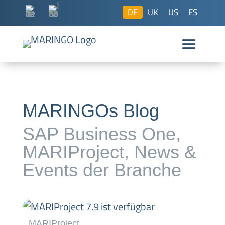
DE
UK
US
ES
MARINGOs Blog
SAP Business One,
MARIProject, News &
Events der Branche