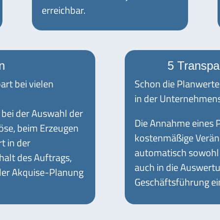
erreichbar.
n
5 Transpa
rt bei vielen
Schon die Planwerte 
in der Unternehmens
 bei der Auswahl der
Die Annahme eines P
löse, beim Erzeugen
kostenmäßige Veränd
t in der
automatisch sowohl in
alt des Auftrags,
auch in die Auswer
 der Akquise-Planung
Geschäftsführung ei