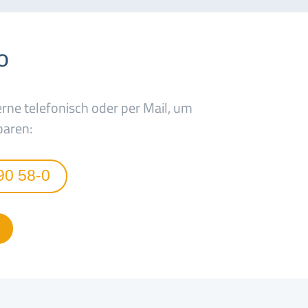
o
erne telefonisch oder per Mail, um
baren:
90 58-0