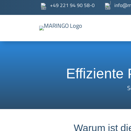
+49 221 94 90 58-0
info@m
Effiziente
S
Warum ist di