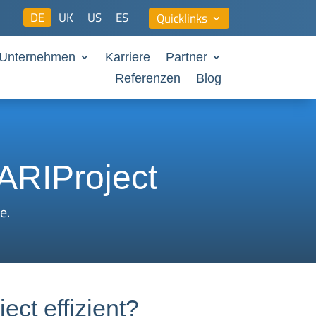
DE
UK
US
ES
Quicklinks
Unternehmen
Karriere
Partner
Referenzen
Blog
MARIProject
e.
ct effizient?