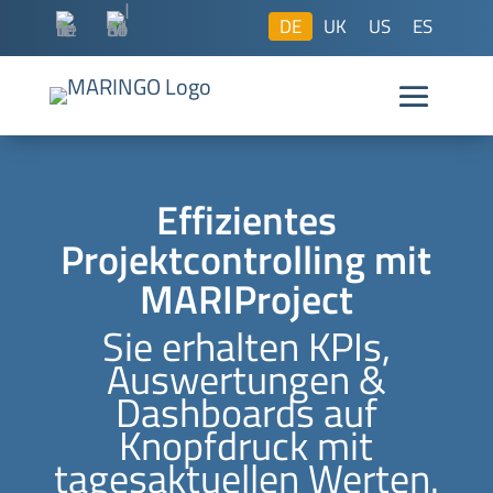
DE
UK
US
ES
Effizientes
Projektcontrolling mit
MARIProject
Sie erhalten KPIs,
Auswertungen &
Dashboards auf
Knopfdruck mit
tagesaktuellen Werten.